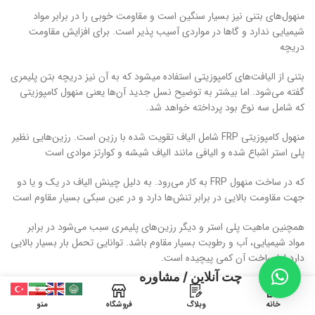
منهول‌های بتنی نیز بسیار سنگین است و مقاومت خوبی را در برابر مواد
شیمیایی ندارد و گاها در مواردی آسیب پذیر است. برای افزایش مقاومت
دریچه
بتنی از الیافت‌های کامپوزیتی استفاده میشود که به آن نیز دریچه بتن پلیمری
گفته می‌شود. اما بیشتر به توضیح نسل جدید آن‌ها یعنی منهول کامپوزیتی
که شامل سه نوع بود پرداخته خواهد شد.
منهول کامپوزیتی FRP شامل الیاف تقویت شده با رزین است. رزین‌هایی نظیر
پلی استر اشباع شده و الیافی مانند الیاف شیشه و کوارتز موادی است
که در ساخت منهول FRP به کار می‌رود. به دلیل چینش الیاف در یک و یا دو
جهت مقاومت بالایی در برابر تنش‌ها دارد و در عین سبکی بسیار مقاوم است
همچنین ماهیت پلی استر و دیگر رزین‌های پلیمری سبب می‌شود در برابر
مواد شیمیایی، آب و رطوبت بسیار مقاوم باشد. توانایی تحمل بار بسیار بالایی
دارد اما ساخت آن کمی پیچیده است.
چت آنلاین / مشاوره
هندهول کامپوزیتی یا حوضچه مخابراتی یکی از انواع دریچه های کامپوزیتی
است که جهت دسترسی راحتر به سیستم‌های مخابراتی، فاضلاب، شبکه های
خانه
وبلاگ
فروشگاه
منو