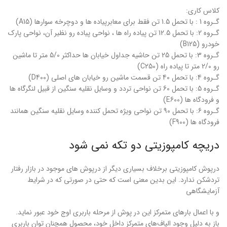
کلاس کاری:
گـروه 1 : با تحمل 1.5 تن فقط براى معابرپیاده ها و دوچرخه سوارها (A15)
‌گـروه 2: با تحمل 12.5 تن پیاده راه ها ، نواحی پیاده رو نظیر آن، نواحی پارك
خودرو (B125)
گـروه 3: با تحمل 25 تن حاشیه جداول خیابان ها حداکثر 5/0 متر تا ماشین
رو 2/0 متر تا پیاده راه (C250)
‌گـروه 4: با تحمل 40 تن قسمت ماشین رو خیابان هاى اصلی (D400)
گـروه 5: با تحمل 60 تن نواحی تردد و وسایل نقلیه سنگین از قبیل لنگرگاه ها
و فرودگاه ها (E600)
‌گـروه 6: با تحمل 90 تن نواحی ویژه تحمل کننده وسایل نقلیه سنگین همانند
فرودگاه ها (F900)
دریچه کامپوزیتی دو تکه نمی شود
درپوش کامپوزیتی برخلاف بسیاری دیگر از درپوش های موجود در بازار رفتار
تردشکن ندارد. این بدین معنی است که حتی در صورتی که در شرایط
آزمایشگاهی
و با اعمال بارهای متمرکز این در پوش از مرحله باربری اوج خود عبور نماید.
باز به دلیل وجود الیاف‌های متمرکز داخل خود، محصول همچنان توان باربری