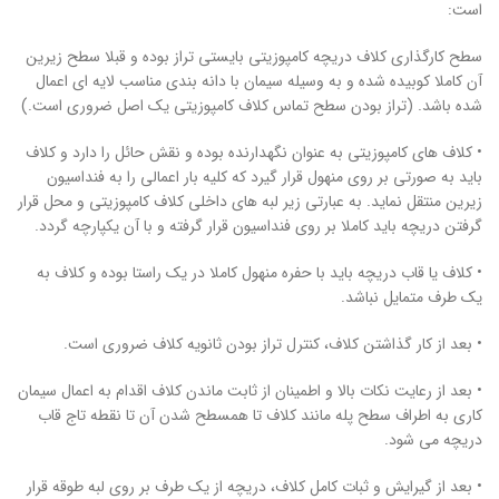
است:
سطح كارگذاری كلاف دريچه کامپوزیتی بايستی تراز بوده و قبلا سطح زيرين
آن كاملا كوبيده شده و به وسيله سيمان با دانه بندی مناسب لايه ای اعمال
شده باشد. (تراز بودن سطح تماس كلاف کامپوزیتی يك اصل ضروری است.)
• كلاف های كامپوزيتی به عنوان نگهدارنده بوده و نقش حائل را دارد و كلاف
بايد به صورتی بر روی منهول قرار گيرد كه كليه بار اعمالی را به فنداسيون
زيرين منتقل نمايد. به عبارتي زير لبه های داخلی كلاف کامپوزیتی و محل قرار
گرفتن دريچه بايد كاملا بر روی فنداسيون قرار گرفته و با آن يكپارچه گردد.
• كلاف يا قاب دريچه بايد با حفره منهول كاملا در يك راستا بوده و كلاف به
يك طرف متمايل نباشد.
• بعد از كار گذاشتن كلاف، كنترل تراز بودن ثانويه كلاف ضروری است.
• بعد از رعايت نكات بالا و اطمينان از ثابت ماندن كلاف اقدام به اعمال سيمان
كاری به اطراف سطح پله مانند كلاف تا همسطح شدن آن تا نقطه تاج قاب
دريچه می شود.
• بعد از گيرايش و ثبات كامل كلاف، دريچه از يك طرف بر روی لبه طوقه قرار