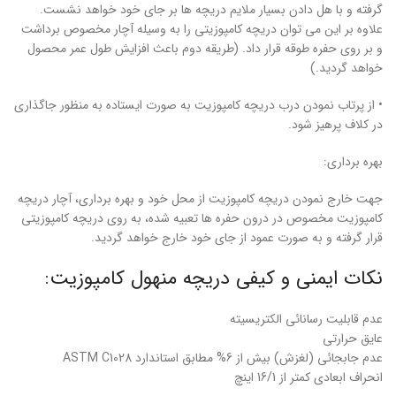
گرفته و با هل دادن بسيار ملايم دريچه ها بر جای خود خواهد نشست.
علاوه بر اين می توان دريچه کامپوزیتی را به وسيله آچار مخصوص برداشت
و بر روی حفره طوقه قرار داد. (طريقه دوم باعث افزايش طول عمر محصول
خواهد گرديد.)
• از پرتاب نمودن درب دريچه کامپوزیت به صورت ايستاده به منظور جاگذاری
در كلاف پرهيز شود.
بهره برداری:
جهت خارج نمودن دريچه کامپوزیت از محل خود و بهره برداری، آچار دریچه
کامپوزیت مخصوص در درون حفره ها تعبيه شده، به روی دريچه کامپوزیتی
قرار گرفته و به صورت عمود از جای خود خارج خواهد گرديد.
نکات ایمنی و کیفی دریچه منهول کامپوزیت:
عدم قابلیت رسانائی الکتریسیته
عایق حرارتی
عدم جابجائی (لغزش) بیش از 6% مطابق استاندارد ASTM C1028
انحراف ابعادی کمتر از 16/1 اینچ